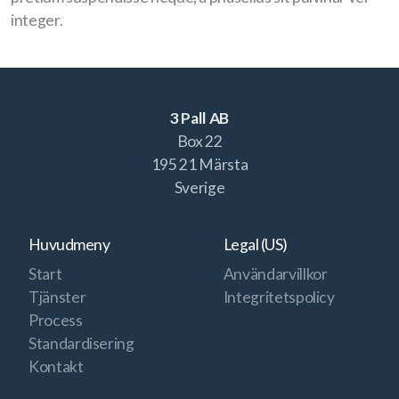
integer.
3 Pall AB
Box 22
195 21 Märsta
Sverige
Huvudmeny
Legal (US)
Start
Användarvillkor
Tjänster
Integritetspolicy
Process
Standardisering
Kontakt